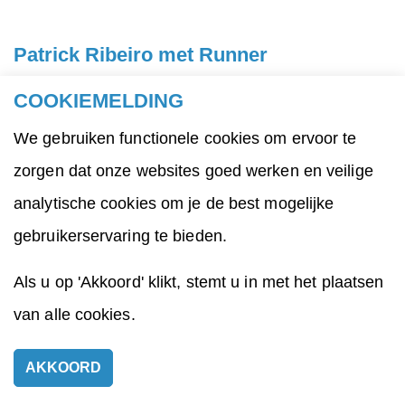
Patrick Ribeiro met Runner
In
Runner
vertelt Patrick Ribeiro van Orkater het
COOKIEMELDING
verhaal van de twaalfjarige Kenny die opgroeit in
We gebruiken functionele cookies om ervoor te
de wijken Hoogvliet en Oudeland in Rotterdam. Hij
zorgen dat onze websites goed werken en veilige
ontkomt niet aan de aanzuigende werking van een
analytische cookies om je de best mogelijke
criminele omgeving. Zijn thuissituatie is niet fijn en
gebruikerservaring te bieden.
is daarom veel op straat bij zijn wat oudere
Als u op 'Akkoord' klikt, stemt u in met het plaatsen
vrienden. Het geluid van de optrekkende brommer
van alle cookies.
van zijn onderbuurman prikkelt hem al als kind. Het
wordt een symbool voor vrijheid en zelfbeschikking.
AKKOORD
Later heeft Kenny zelf een runner. Hij begint in het