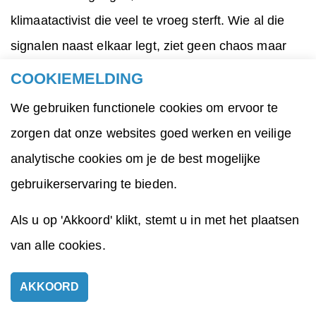
klimaatactivist die veel te vroeg sterft. Wie al die
signalen naast elkaar legt, ziet geen chaos maar
samenhang. De vraag is of wij die samenhang op
COOKIEMELDING
tijd willen zien.
We gebruiken functionele cookies om ervoor te
Marjan Minnesma keek vooruit en handelde alsof
zorgen dat onze websites goed werken en veilige
de toekomst al aanwezig was. Dat maakte haar
analytische cookies om je de best mogelijke
uitzonderlijk. En precies daarom is haar verlies zo
gebruikerservaring te bieden.
groot.
Als u op 'Akkoord' klikt, stemt u in met het plaatsen
Michiel Verbeek
van alle cookies.
AKKOORD