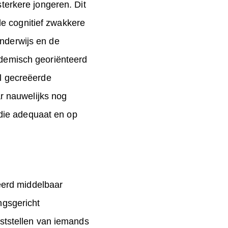
sterkere jongeren. Dit
e cognitief zwakkere
onderwijs en de
cademisch georiënteerd
el gecreëerde
r nauwelijks nog
die adequaat en op
eerd middelbaar
ngsgericht
aststellen van iemands