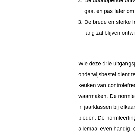
De doorlopende ontwi
gaat en pas later om 
De brede en sterke l
lang zal blijven ontw
Wie deze drie uitgangs
onderwijsbestel dient t
keuken van controlefrea
waarmaken. De normleerl
in jaarklassen bij elka
bieden. De normleerling
allemaal even handig, o