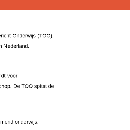
richt Onderwijs (TOO).
in Nederland.
rdt voor
schop. De TOO spitst de
rmend onderwijs.