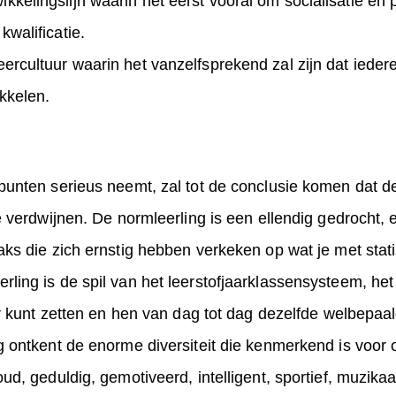
kkelingslijn waarin het eerst vooral om socialisatie e
kwalificatie.
eercultuur waarin het vanzelfsprekend zal zijn dat ieder
ikkelen.
punten serieus neemt, zal tot de conclusie komen dat de
e verdwijnen. De normleerling is een ellendig gedrocht, 
ks die zich ernstig hebben verkeken op wat je met stati
ing is de spil van het leerstofjaarklassensysteem, het 
ar kunt zetten en hen van dag tot dag dezelfde welbepaal
 ontkent de enorme diversiteit die kenmerkend is voor 
ud, geduldig, gemotiveerd, intelligent, sportief, muzikaa