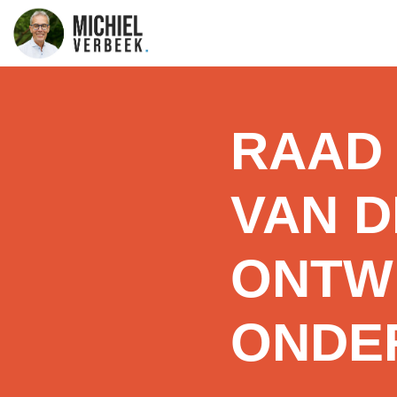
RAAD 
VAN 
ONTW
ONDE