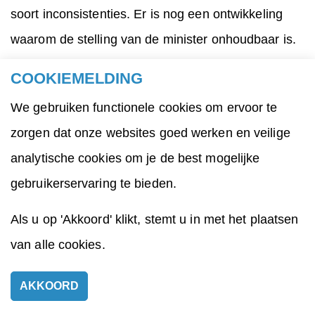
soort inconsistenties. Er is nog een ontwikkeling
waarom de stelling van de minister onhoudbaar is.
De tijdsbesteding van jongeren is aan het
COOKIEMELDING
veranderen. Naast school, slapen, vervoer en eten
We gebruiken functionele cookies om ervoor te
gaat veel tijd van jongeren op aan gamen en social
zorgen dat onze websites goed werken en veilige
media. En dan moet er ook tijd gevonden worden
analytische cookies om je de best mogelijke
voor een baantje en sport. Voor huiswerk, laat
gebruikerservaring te bieden.
staan een boek lezen is bijna geen tijd meer over.
De kans is groot dat er steeds meer aspecten van
Als u op 'Akkoord' klikt, stemt u in met het plaatsen
de ontwikkeling van jongeren in schoolverband
van alle cookies.
moeten gaan plaatsvinden. Anders gebeurt het
AKKOORD
gewoon niet. Sporten, muziek maken en lezen kan